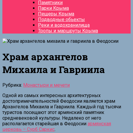
Памятники
Парки Крыма
Пещеры Крыма
Подводные обьекты
Реки и водохранилища
Тропы и маршруты Крыма
Храм архангелов
Михаила и Гавриила
Рубрика:
Монастыри и мечети
Одной из самых интересных архитектурных
достопримечательностей Феодосии является храм
Архангелов Михаила и Гавриила. Каждый год тысячи
туристов посещают этот армянский памятник
средневековой культуры. Недалеко от него
располагается старейшая в Феодосии
армянская
церковь – Сурб Саркис
.