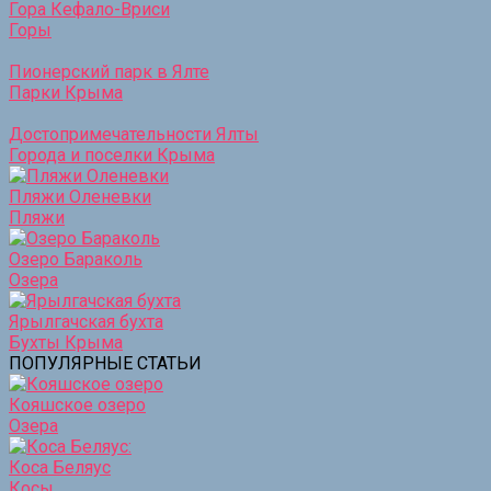
Гора Кефало-Вриси
Горы
Пионерский парк в Ялте
Парки Крыма
Достопримечательности Ялты
Города и поселки Крыма
Пляжи Оленевки
Пляжи
Озеро Бараколь
Озера
Ярылгачская бухта
Бухты Крыма
ПОПУЛЯРНЫЕ СТАТЬИ
Кояшское озеро
Озера
Коса Беляус
Косы