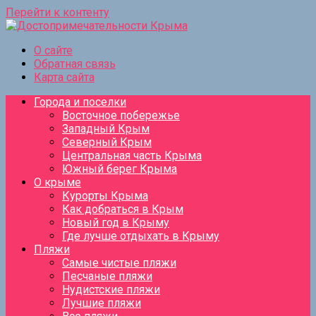
Перейти к контенту
О сайте
Обратная связь
Карта сайта
Города и поселки
Восточное побережье
Западный Крым
Северный Крым
Центральная часть Крыма
Южный берег Крыма
О крыме
Курорты Крыма
Как добраться в Крым
Новый год в Крыму
Где лучше отдыхать в Крыму
Пляжи
Самые чистые пляжи
Песчаные пляжи
Нудистские пляжи
Лучшие пляжи