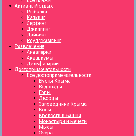
Все пляжи
Активный отдых
Рыбалка
Каякинг
Серфинг
Джиппинг
Дайвинг
Роупджампинг
Развлечения
Аквапарки
Аквариумы
Дельфинарии
Достопримечательности
Все достопримечательности
Бухты Крыма
Водопады
Горы
Дворцы
Заповедники Крыма
Косы
Крепости и Башни
Монастыри и мечети
Мысы
Озера