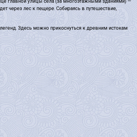
онце главной улицы села (за многоэтажными зданиями) —
дет через лес к пещере. Собираясь в путешествие,
 легенд. Здесь можно прикоснуться к древним истокам