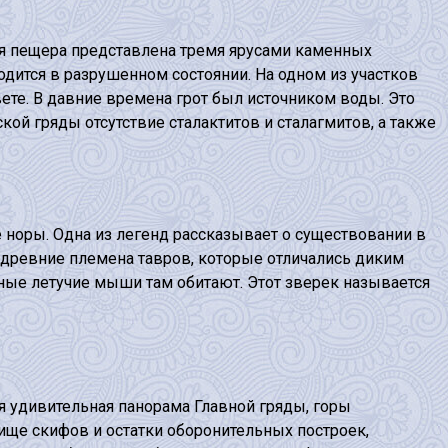
ая пещера представлена тремя ярусами каменных
одится в разрушенном состоянии. На одном из участков
ете. В давние времена грот был источником воды. Это
й гряды отсутствие сталактитов и сталагмитов, а также
 норы. Одна из легенд рассказывает о существовании в
и древние племена тавров, которые отличались диким
жные летучие мыши там обитают. Этот зверек называется
 удивительная панорама Главной гряды, горы
ще скифов и остатки оборонительных построек,