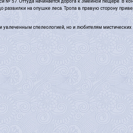
си № 57. Оттуда начинается дорога к Змеиной пещере. В к
до развилки на опушке леса. Тропа в правую сторону приве
 и увлеченным спелеологией, но и любителям мистических