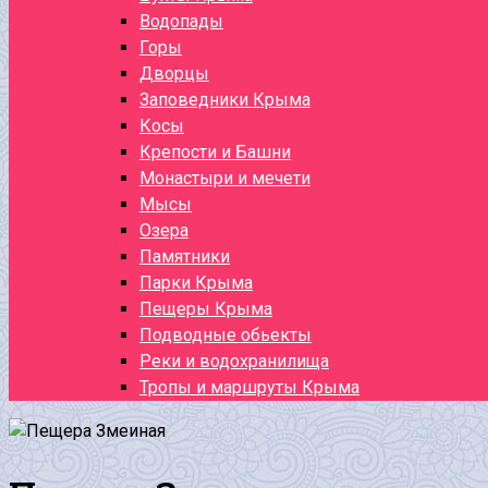
Водопады
Горы
Дворцы
Заповедники Крыма
Косы
Крепости и Башни
Монастыри и мечети
Мысы
Озера
Памятники
Парки Крыма
Пещеры Крыма
Подводные обьекты
Реки и водохранилища
Тропы и маршруты Крыма