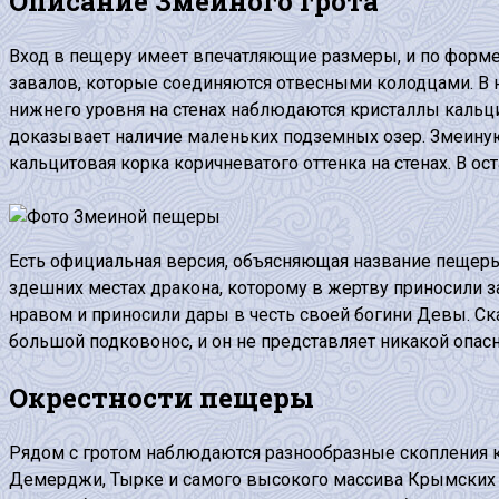
Описание Змеиного грота
Вход в пещеру имеет впечатляющие размеры, и по форме
завалов, которые соединяются отвесными колодцами. В н
нижнего уровня на стенах наблюдаются кристаллы кальци
доказывает наличие маленьких подземных озер. Змеиную 
кальцитовая корка коричневатого оттенка на стенах. В ос
Есть официальная версия, объясняющая название пещеры
здешних местах дракона, которому в жертву приносили з
нравом и приносили дары в честь своей богини Девы. Ск
большой подковонос, и он не представляет никакой опасн
Окрестности пещеры
Рядом с гротом наблюдаются разнообразные скопления 
Демерджи, Тырке и самого высокого массива Крымских г