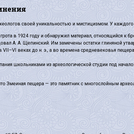
мнения
рхеологов своей уникальностью и мистицизмом. У каждого
грота в 1924 году и обнаружил материал, относящийся к б
вал А. А. Щепинский. Им замечены остатки глиняной утва
 VII–VI веках до н. э., а во времена средневековья пеще
пания школьниками из археологической студии под начало
 что Змеиная пещера — это памятник с многослойным архе