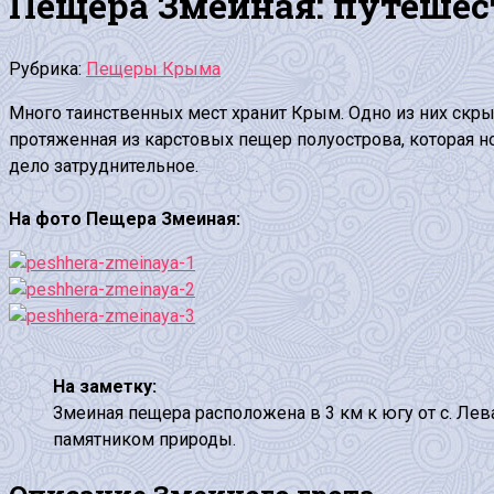
Пещера Змеиная: путешест
Рубрика:
Пещеры Крыма
Много таинственных мест хранит Крым. Одно из них ск
протяженная из карстовых пещер полуострова, которая нос
дело затруднительное.
На фото Пещера Змеиная:
На заметку:
Змеиная пещера расположена в 3 км к югу от с. Лева
памятником природы.