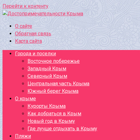
Перейти к контенту
О сайте
Обратная связь
Карта сайта
Города и поселки
Восточное побережье
Западный Крым
Северный Крым
Центральная часть Крыма
Южный берег Крыма
О крыме
Курорты Крыма
Как добраться в Крым
Новый год в Крыму
Где лучше отдыхать в Крыму
Пляжи