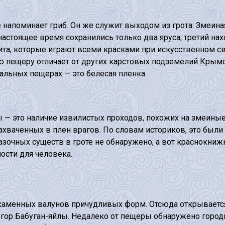
 напоминает гриб. Он же служит выходом из грота. Змеин
астоящее время сохранились только два яруса, третий нах
та, которые играют всеми красками при искусственном св
пещеру отличает от других карстовых подземелий Крымско
тальных пещерах — это белесая пленка.
 — это наличие извилистых проходов, похожих на змеиные
ахваченных в плен врагов. По словам историков, это был
азочных существ в гроте не обнаружено, а вот краснокни
ости для человека.
каменных валунов причудливых форм. Отсюда открывается
ор Бабуган-яйлы. Недалеко от пещеры обнаружено городи