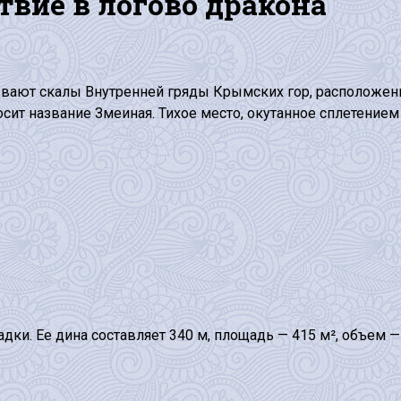
вие в логово дракона
рывают скалы Внутренней гряды Крымских гор, расположе
ит название Змеиная. Тихое место, окутанное сплетением м
дки. Ее дина составляет 340 м, площадь — 415 м², объем — 