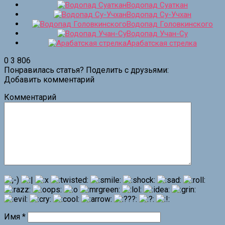
Водопад Суаткан
Водопад Су-Учхан
Водопад Головкинского
Водопад Учан-Су
Арабатская стрелка
0
3 806
Понравилась статья? Поделить с друзьями:
Добавить комментарий
Комментарий
Имя
*