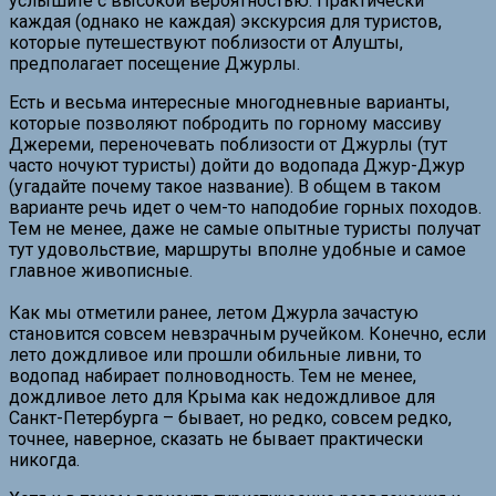
услышите с высокой вероятностью. Практически
каждая (однако не каждая) экскурсия для туристов,
которые путешествуют поблизости от Алушты,
предполагает посещение Джурлы.
Есть и весьма интересные многодневные варианты,
которые позволяют побродить по горному массиву
Джереми, переночевать поблизости от Джурлы (тут
часто ночуют туристы) дойти до водопада Джур-Джур
(угадайте почему такое название). В общем в таком
варианте речь идет о чем-то наподобие горных походов.
Тем не менее, даже не самые опытные туристы получат
тут удовольствие, маршруты вполне удобные и самое
главное живописные.
Как мы отметили ранее, летом Джурла зачастую
становится совсем невзрачным ручейком. Конечно, если
лето дождливое или прошли обильные ливни, то
водопад набирает полноводность. Тем не менее,
дождливое лето для Крыма как недождливое для
Санкт-Петербурга – бывает, но редко, совсем редко,
точнее, наверное, сказать не бывает практически
никогда.