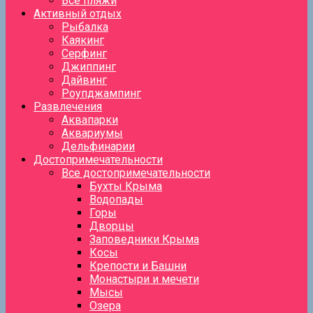
Все пляжи
Активный отдых
Рыбалка
Каякинг
Серфинг
Джиппинг
Дайвинг
Роупджампинг
Развлечения
Аквапарки
Аквариумы
Дельфинарии
Достопримечательности
Все достопримечательности
Бухты Крыма
Водопады
Горы
Дворцы
Заповедники Крыма
Косы
Крепости и Башни
Монастыри и мечети
Мысы
Озера