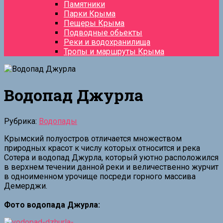
Памятники
Парки Крыма
Пещеры Крыма
Подводные обьекты
Реки и водохранилища
Тропы и маршруты Крыма
Водопад Джурла
Рубрика:
Водопады
Крымский полуостров отличается множеством
природных красот к числу которых относится и река
Сотера и водопад Джурла, который уютно расположился
в верхнем течении данной реки и величественно журчит
в одноименном урочище посреди горного массива
Демерджи.
Фото водопада Джурла: