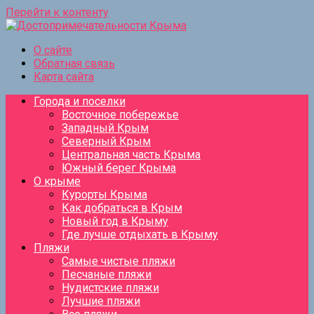
Перейти к контенту
О сайте
Обратная связь
Карта сайта
Города и поселки
Восточное побережье
Западный Крым
Северный Крым
Центральная часть Крыма
Южный берег Крыма
О крыме
Курорты Крыма
Как добраться в Крым
Новый год в Крыму
Где лучше отдыхать в Крыму
Пляжи
Самые чистые пляжи
Песчаные пляжи
Нудистские пляжи
Лучшие пляжи