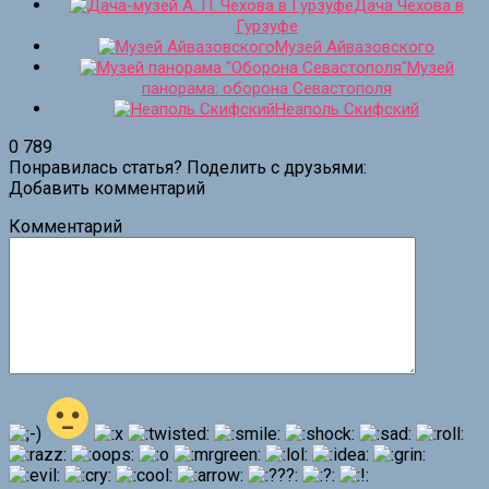
Дача Чехова в
Гурзуфе
Музей Айвазовского
Музей
панорама: оборона Севастополя
Неаполь Скифский
0
789
Понравилась статья? Поделить с друзьями:
Добавить комментарий
Комментарий