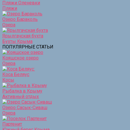
Пляжи Оленевки
Пляжи
Озеро Бараколь
Озера
Ярылгачская бухта
Бухты Крыма
ПОПУЛЯРНЫЕ СТАТЬИ
Кояшское озеро
Озера
Коса Беляус
Косы
Рыбалка в Крыму
Активный отдых
Озеро Сасык-Сиваш
Озера
Партенит
Южный берег Крыма