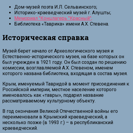
Дом-музей поэта И.Л. Сельвинского;
Историко-краеведческий музей г. Алушты;
Мемориал "Концлагерь "Красный";
Библиотека «Таврика» имени А.Х. Стевена.
Историческая справка
Музей берет начало от Археологического музея и
Естественно-исторического музея, на базе которых он
был учрежден в 1921 году. Он был создан по решению
комиссии, возглавляемой А.Х. Стевеном, именем
которого названа библиотека, входящая в состав музея.
Крым, именуемый Тавридой в момент присоединения к
Российской империи, местное население которого
именовалось как «тавры», подарил название
рассматриваемому культурному объекту.
В год окончания Великой Отечественной войны его
переименовали в Крымский краеведческий, а
несколько позже (в 1993 г.) – в республиканский
краеведческий.