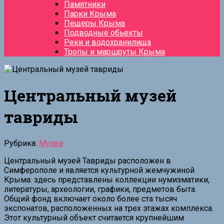
Памятники
Парки Крыма
Пещеры Крыма
Подводные обьекты
Реки и водохранилища
Тропы и маршруты Крыма
Центральный музей
тавриды
Рубрика:
Музеи
Центральный музей Тавриды расположен в
Симферополе и является культурной жемчужиной
Крыма: здесь представлены коллекции нумизматики,
литературы, археологии, графики, предметов быта.
Общий фонд включает около более ста тысяч
экспонатов, расположенных на трех этажах комплекса.
Этот культурный объект считается крупнейшим