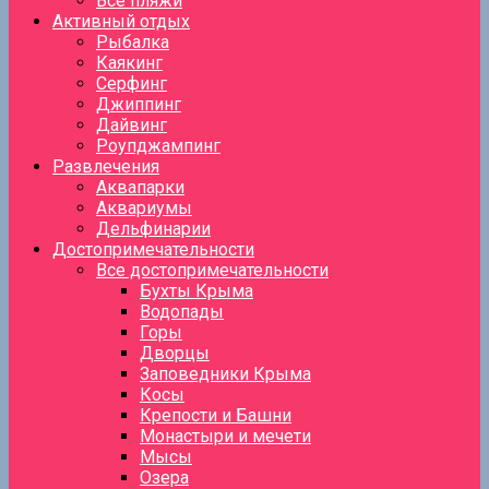
Все пляжи
Активный отдых
Рыбалка
Каякинг
Серфинг
Джиппинг
Дайвинг
Роупджампинг
Развлечения
Аквапарки
Аквариумы
Дельфинарии
Достопримечательности
Все достопримечательности
Бухты Крыма
Водопады
Горы
Дворцы
Заповедники Крыма
Косы
Крепости и Башни
Монастыри и мечети
Мысы
Озера