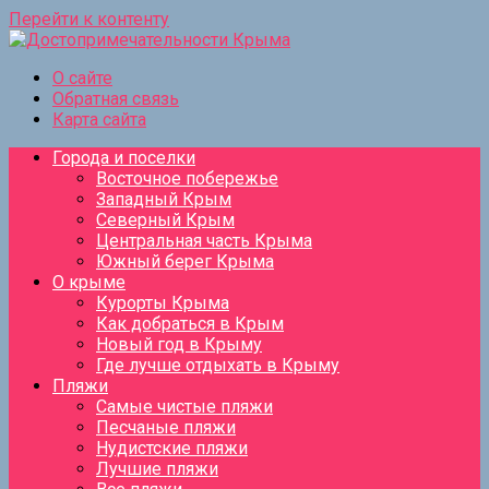
Перейти к контенту
О сайте
Обратная связь
Карта сайта
Города и поселки
Восточное побережье
Западный Крым
Северный Крым
Центральная часть Крыма
Южный берег Крыма
О крыме
Курорты Крыма
Как добраться в Крым
Новый год в Крыму
Где лучше отдыхать в Крыму
Пляжи
Самые чистые пляжи
Песчаные пляжи
Нудистские пляжи
Лучшие пляжи